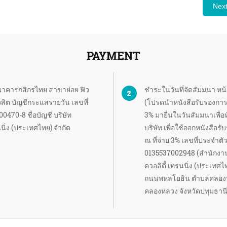
Nex
PAYMENT
าคารกสิกรไทย สาขาย่อย ฟิว
ชำระในวันที่จัดสัมมนา หน
งสิต บัญชีกระแสรายวัน เลขที่
(โปรดนำหนังสือรับรองการหั
00470-8 ชื่อบัญชี บริษัท
3% มายื่นในวันสัมมนาเพื่อหั
นนิ่ง (ประเทศไทย) จำกัด
บริษัท เพื่อใช้ออกหนังสือร
ณ ที่จ่าย 3% เลขที่ประจำตัวผ
0135537002948 (สำนักงา
ควอลิตี้ เทรนนิ่ง (ประเทศไท
ถนนพหลโยธิน ตำบลคลองหน
คลองหลวง จังหวัดปทุมธาน