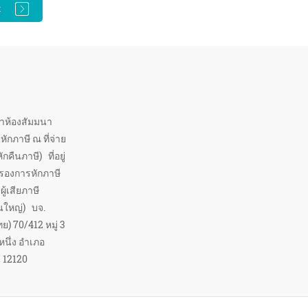
t
้าห้องสัมมนา
กภาษี ณ ที่จ่าย
กคืนภาษี) ที่อยู่
ับรองการหักภาษี
ู้เสียภาษี
นใหญ่) บจ.
ย) 70/412 หมู่ 3
ึ่ง อำเภอ
ี 12120