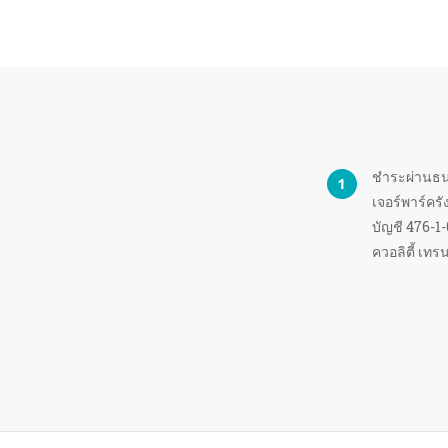
ชำระผ่านธน
เจอร์พาร์ครั
บัญชี 476-1-
ควอลิตี้ เทร